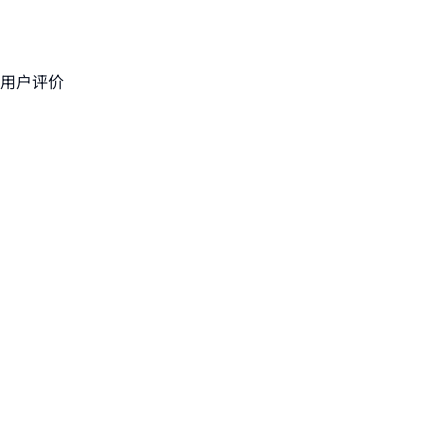
· 自动识别有效内容模式
· 动态优化策略与资源分配
用户评价