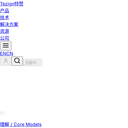
Tezign
特赞
产品
技术
解决方案
资源
公司
EN
CN
加载中...
01