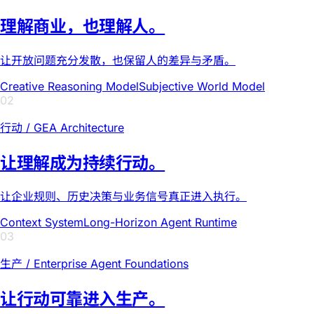
Creative Reasoning Model
Subjective World Model
02
Context System
Long-Horizon Agent Runtime
03