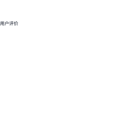
· 自动识别有效内容模式
· 动态优化策略与资源分配
用户评价