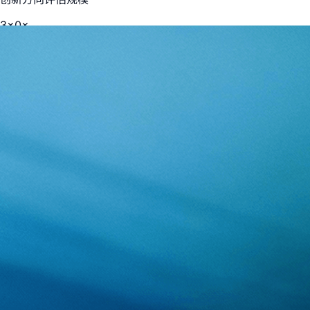
3
×
0
×