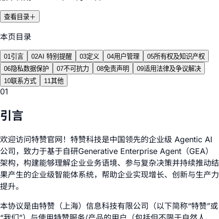
查看目录
＋
本页目录
01
引言
02
AI 特别提醒
03
定义
04
用户管理
05
所有权及知识产权
06
隐私数据保护
07
不可抗力
08
免责声明
09
适用法律及争议解决
10
联系方式
11
其他
01
引言
欢迎访问特赞官网！特赞科技是中国领先的企业级 Agentic AI
公司，致力于基于自研Generative Enterprise Agent（GEA）
架构，构建能够理解企业业务语境、参与复杂决策并持续推动结
果产生的企业级智能体系统，帮助企业实现增长、创新与生产力
提升。
本协议是由特赞（上海）信息科技有限公司（以下简称“特赞”或
“我们”）与使用特赞服务/产品的用户（包括但不限于自然人、