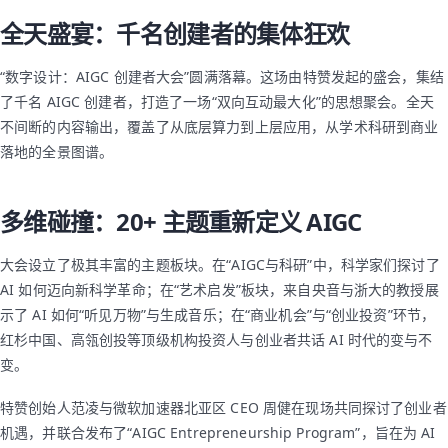
全天盛宴：千名创建者的集体狂欢
“数字设计：AIGC 创建者大会”圆满落幕。这场由特赞发起的盛会，集结
了千名 AIGC 创建者，打造了一场“双向互动最大化”的思想聚会。全天
不间断的内容输出，覆盖了从底层算力到上层应用，从学术科研到商业
落地的全景图谱。
多维碰撞：20+ 主题重新定义 AIGC
大会设立了极其丰富的主题板块。在“AIGC与科研”中，科学家们探讨了
AI 如何迈向新科学革命；在“艺术启发”板块，来自央音与浙大的教授展
示了 AI 如何“听见万物”与生成音乐；在“商业机会”与“创业投资”环节，
红杉中国、高瓴创投等顶级机构投资人与创业者共话 AI 时代的变与不
变。
特赞创始人范凌与微软加速器北亚区 CEO 周健在现场共同探讨了创业者
机遇，并联合发布了“AIGC Entrepreneurship Program”，旨在为 AI