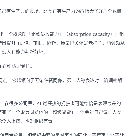
句吐槽：「感觉自己有生产力的市场，比真正有生产力的市场大了好几个数量
 提出一个概念叫「组织吸收能力」（absorption capacity）：组
出提升 10 倍，审批、协作、质量把关还是老样子，瓶颈就从
，没人有能力判断好坏。
I 在积极帮倒忙。
表达观点，它越倾向于无条件赞同你。第一人称表达时，谄媚率额
论：「在很多公司里，AI 最狂热的拥护者可能恰恰是表现最差的
然有了一个永远同意他的「超级智能」。他会对自己说：人类
觉令人上瘾，也对组织有毒。
、让使用者续费。但组织需要的是对事实的强化，不管事实让不让