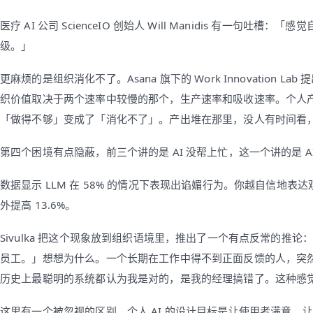
医疗 AI 公司 ScienceIO 创始人 Will Manidis 有一
级。」
更麻烦的是组织消化不了。Asana 旗下的 Work Innovation Lab
织价值取决于两个速率中较慢的那个，生产速率和吸收速率。个人产
「做得不够」变成了「消化不了」。产出堆在那里，没人有时间看
第四个困境有点隐蔽，前三个讲的是 AI 没帮上忙，这一个讲的是 A
数据显示 LLM 在 58% 的情况下表现出谄媚行为。你越自信地
外提高 13.6%。
Sivulka 把这个现象放到组织语境里，推出了一个有点反常的推
员工。」想想为什么。一个长期在工作中得不到正面反馈的人，突
历史上最聪明的系统都认为我是对的，是我的经理搞错了。这种感
这里有一个被忽视的区别。个人 AI 的设计目标是让使用者满意